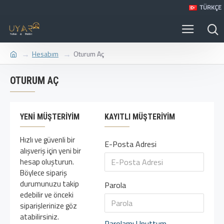
TÜRKÇE
Hesabım
Oturum Aç
OTURUM AÇ
YENI MÜŞTERIYIM
KAYITLI MÜŞTERIYIM
Hızlı ve güvenli bir
E-Posta Adresi
alışveriş için yeni bir
hesap oluşturun.
Böylece sipariş
durumunuzu takip
Parola
edebilir ve önceki
siparişlerinize göz
atabilirsiniz.
Parolamı Unuttum